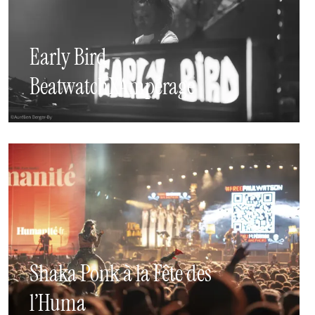
Early Bird –
BeatwatchXAmpérage
Shaka Ponk à la Fête des
l’Huma