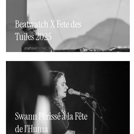
Beatwatch X Fete des
Tuiles 2025
Swann Périssé à la Fête
de l’Huma