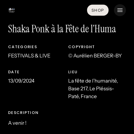
Skip
Menu
SHOP
to
main
Shaka Ponk à la Fête de l’Huma
content
CATEGORIES
COPYRIGHT
FESTIVALS & LIVE
© Aurélien BERGER-BY
DATE
LIEU
13/09/2024
La fête de l’humanité,
Base 217, Le Pléssis-
Paté, France
DESCRIPTION
A venir !