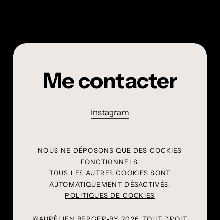
Dressing
Minca
club
Dressing club – Beatwatch
sunset
–
FESTIVALS & LIVE
PAYSAGES
X La belle électrique
Beatwatch
Minca sunset
Me contacter
X
La
belle
Instagram
électrique
NOUS NE DÉPOSONS QUE DES COOKIES
FONCTIONNELS.
TOUS LES AUTRES COOKIES SONT
AUTOMATIQUEMENT DÉSACTIVÉS.
POLITIQUES DE COOKIES
©AURÉLIEN BERGER-BY
2026
. TOUT DROIT